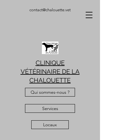
contact@chalouette.vet
CLINIQUE
VÉTÉRINAIRE DE LA
CHALOUETTE
Qui sommes-nous ?
Services
Locaux